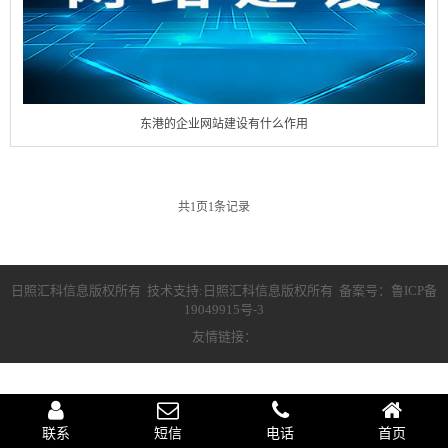
东港的企业网站建设有什么作用
共
1
页
1
条记录
日照汇科信息版权所有 技术支持:日照汇科信息版权所有 备案号：
鲁ICP备
19049915号-3
友情链接：
联系
短信
电话
首页