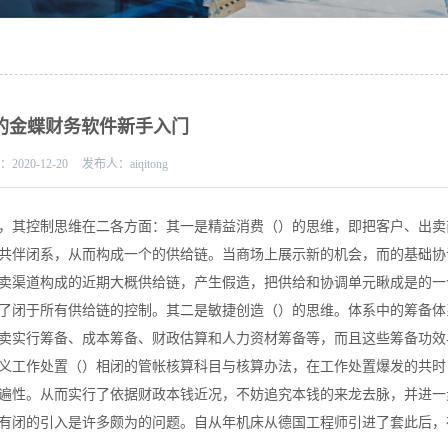
的金蝶财务软件新手入门
期：
2020-12-20
发布人：
aiqitong
，其控制思维在二各方面：其一是精益消费（）的思维，即把客户、出卖
共伴闭系，从而构成一个的供给链。当商场上展示新的机会，而的基础协
卖渠道构成的近期大概供给链，产生假造，把供给和协调单元瞅成是的一
了闭于所有供给链的控制。其二是敏捷创造（）的思维。体系中的筹备体
卖实行筹备、成本筹备、财政估算和人力资材筹备等，而且这些筹备功效
义工作处置（）相闭的管帐核算科目与核算办法，在工作处置爆发的共时
遍性。从而实行了依据财政本钱近况，不妨追究本钱的来龙去脉，并进一
有闭的引入是许多颇为的问题。自从年机床从德国工程师引进了套此后，