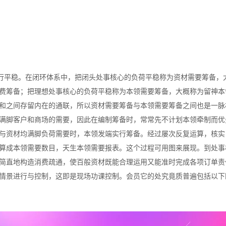
进行平稳。在闭环体系中，把闭头处事核心的负荷平稳称为资材需要筹备，
费筹备；把理想处事核心的负荷平稳称为本领需要筹备，大概称为留神本
和之间存留内在的通联，所以资材需要筹备与本领需要筹备之间也是一脉
满脚客户和商场的需要，因此在编制筹备时，常常先不计划本领牵制而优
与资材均满脚负荷需要时，本领发端实行筹备。经过屡次反复运算，核实
算成本领需要数目，天生本领需要报表。这个过程可用图来展现。到处事
简直地构造消费疏通，使百般资材既能合理运用又能准时完成各项订单责
情景进行与控制，这即是现场功课控制。会员它的处究竟质普遍包括以下