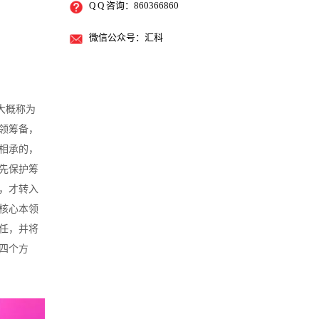
Q Q 咨询：860366860
微信公众号：汇科
大概称为
领筹备，
相承的，
先保护筹
，才转入
核心本领
任，并将
四个方